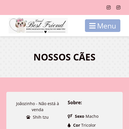
Menu
NOSSOS CÃES
Sobre:
Joãozinho - Não está à
venda
Sexo
Macho
Shih tzu
Cor
Tricolor